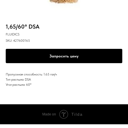
1,65/60° DSA
FLUIDICS
SKU:
427600165
Запросить цену
Пропускная способность: 1.65 гал/ч
Тип распыла: DSA
Угол распыла: 60º
Tilda
Made on