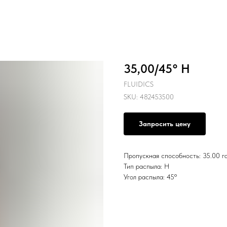
35,00/45° H
FLUIDICS
SKU:
482453500
Запросить цену
Пропускная способность: 35.00 га
Тип распыла: H
Угол распыла: 45º