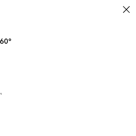
60°
ч