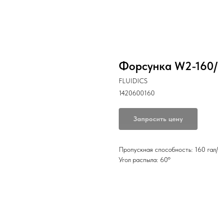
Форсунка W2-160/
FLUIDICS
1420600160
Запросить цену
Пропускная способность: 160 гал/
Угол распыла: 60º