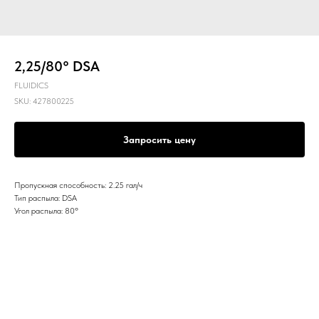
2,25/80° DSA
FLUIDICS
SKU:
427800225
Запросить цену
Пропускная способность: 2.25 гал/ч
Тип распыла: DSA
Угол распыла: 80º