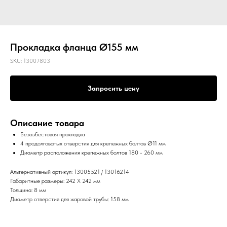
Прокладка фланца Ø155 мм
SKU:
13007803
Запросить цену
Описание товара
Безазбестовая прокладка
4 продолговатых отверстия для крепежных болтов Ø11 мм
Диаметр расположения крепежных болтов 180 - 260 мм
Альтернативный артикул: 13005521 / 13016214
Габаритные размеры: 242 X 242 мм
Толщина: 8 мм
Диаметр отверстия для жаровой трубы: 158 мм