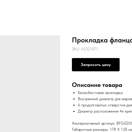
Прокладка фланца
SKU:
65321071
Запросить цену
Описание товара
Безасбестовая прокладка
Внутренний диаметр для жаров
6 продолговатых отверстия дл
Диаметр расположения 4х креп
Альтернативный артикул: BFG020
Габаритные размеры: 178 X 138 м