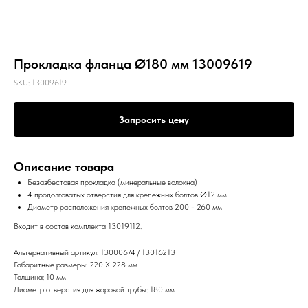
Прокладка фланца Ø180 мм 13009619
SKU:
13009619
Запросить цену
Описание товара
Безазбестовая прокладка (минеральные волокна)
4 продолговатых отверстия для крепежных болтов Ø12 мм
Диаметр расположения крепежных болтов 200 - 260 мм
Входит в состав комплекта 13019112.
Альтернативный артикул: 13000674 / 13016213
Габаритные размеры: 220 X 228 мм
Толщина: 10 мм
Диаметр отверстия для жаровой трубы: 180 мм