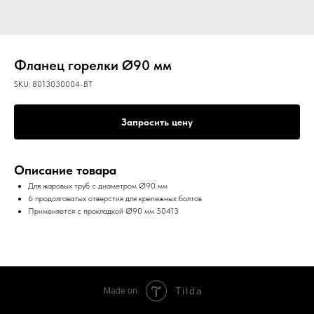
Фланец горелки Ø90 мм
SKU:
8013030004-BT
Запросить цену
Описание товара
Для жаровых труб с диаметром Ø90 мм
6 продолговатых отверстия для крепежных болтов
Применяется с прокладкой Ø90 мм 50413
Tilda
Made on