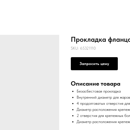
Прокладка фланц
SKU:
65321110
Запросить цену
Описание товара
Безасбестовая прокладка
Внутренний диаметр для жаров
4 продолговатых отверстия дл
Диаметр расположения крепеж
2 отверстия для крепежных бо
Диаметр расположения крепеж