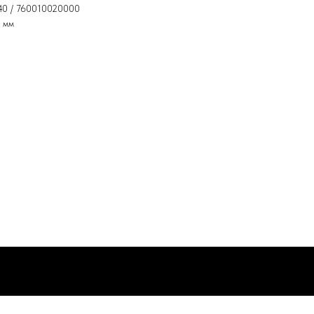
40 / 760010020000
6 мм