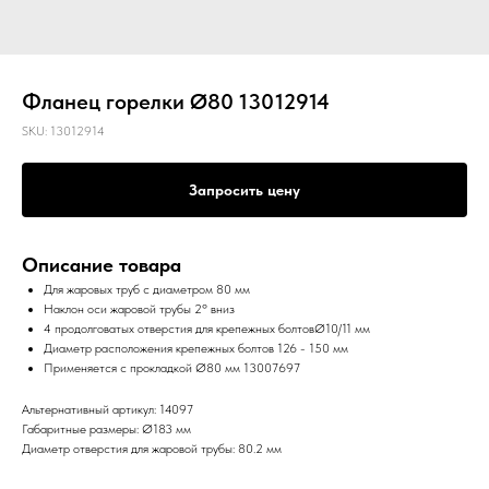
Фланец горелки Ø80 13012914
SKU:
13012914
Запросить цену
Описание товара
Для жаровых труб с диаметром 80 мм
Наклон оси жаровой трубы 2º вниз
4 продолговатых отверстия для крепежных болтовØ10/11 мм
Диаметр расположения крепежных болтов 126 - 150 мм
Применяется с прокладкой Ø80 мм 13007697
Альтернативный артикул: 14097
Габаритные размеры: Ø183 мм
Диаметр отверстия для жаровой трубы: 80.2 мм