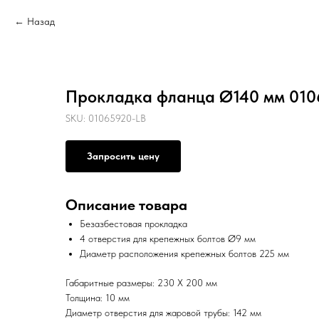
Назад
Прокладка фланца Ø140 мм 010
SKU:
01065920-LB
Запросить цену
Описание товара
Безазбестовая прокладка
4 отверстия для крепежных болтов Ø9 мм
Диаметр расположения крепежных болтов 225 мм
Габаритные размеры: 230 X 200 мм
Толщина: 10 мм
Диаметр отверстия для жаровой трубы: 142 мм