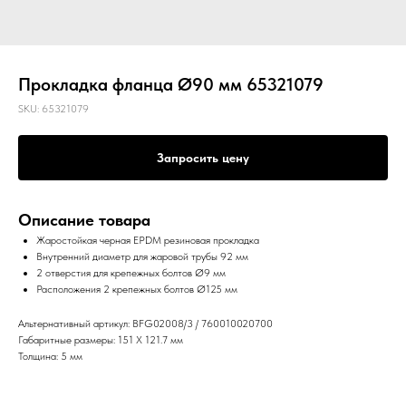
Прокладка фланца Ø90 мм 65321079
SKU:
65321079
Запросить цену
Описание товара
Жаростойкая черная EPDM резиновая прокладка
Внутренний диаметр для жаровой трубы 92 мм
2 отверстия для крепежных болтов Ø9 мм
Расположения 2 крепежных болтов Ø125 мм
Альтернативный артикул: BFG02008/3 / 760010020700
Габаритные размеры: 151 X 121.7 мм
Толщина: 5 мм