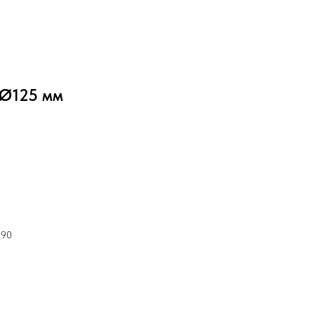
 Ø125 мм
590