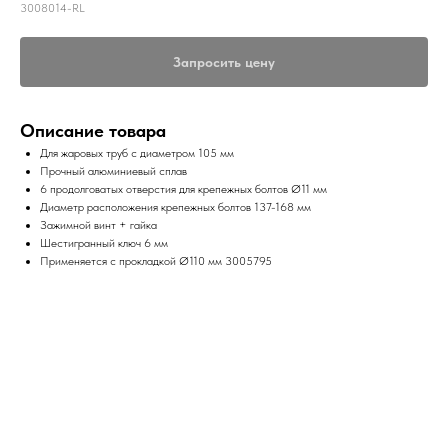
3008014-RL
Запросить цену
Описание товара
Для жаровых труб с диаметром 105 мм
Прочный алюминиевый сплав
6 продолговатых отверстия для крепежных болтов Ø11 мм
Диаметр расположения крепежных болтов 137-168 мм
Зажимной винт + гайка
Шестигранный ключ 6 мм
Применяется с прокладкой Ø110 мм 3005795