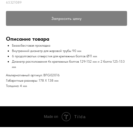
65321089
Запросить цену
Описание товара
Безасбестовая прокладка
Внутренний диаметр для жаровой трубы 90 мм
6 продолговатых отверстия для крепежных болтов Ø11 мм
Диаметр расположения 4х крепежных болтов 129-152 мм и 2 болта 125-153
мм
Альтернативный артикул: BFG02016
Габаритные размеры: 178 X 138 мм
Толщина: 4 мм
Tilda
Made on