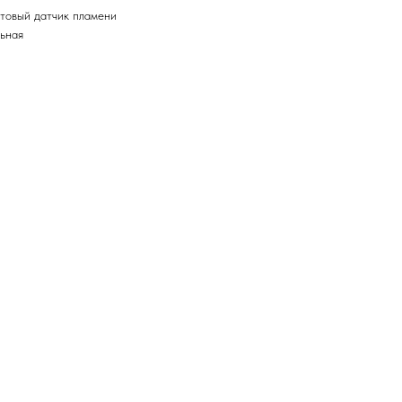
етовый датчик пламени
льная