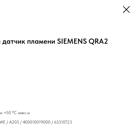
 датчик пламени SIEMENS QRA2
ри +50 ºС макс.м
-WE / A205 / 400010019000 / 65310723