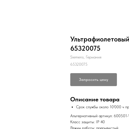
Ультрафиолетовый
65320075
Siemens, Германия
65320075
Запросить цену
Описание товара
Срок службы около 10'000 ч п
Альтернативный артикул: 600501
Класс защиты: IP 40
Режим работы: прерывистый